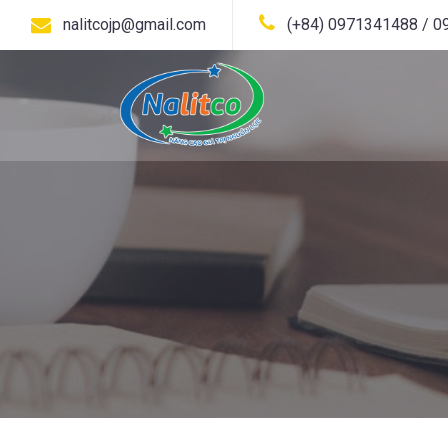
nalitco-about-us
nalitcojp@gmail.com
(+84) 0971341488 / 