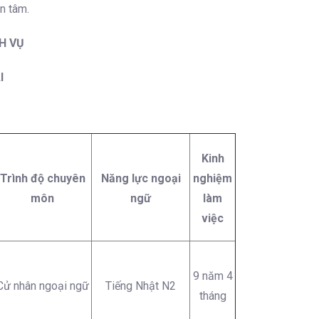
n tâm.
H VỤ
I
Kinh
Trình độ chuyên
Năng lực ngoại
nghiệm
môn
ngữ
làm
việc
9 năm 4
Cử nhân ngoại ngữ
Tiếng Nhật N2
tháng