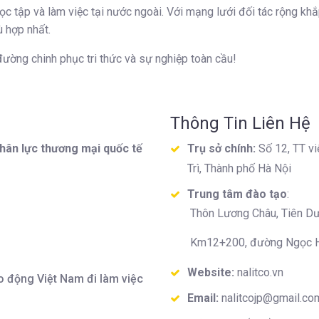
học tập và làm việc tại nước ngoài. Với mạng lưới đối tác rộng k
 hợp nhất.
ờng chinh phục tri thức và sự nghiệp toàn cầu!
Thông Tin Liên Hệ
nhân lực thương mại quốc tế
Trụ sở chính:
Số 12, TT vi
Trì, Thành phố Hà Nội
Trung tâm đào tạo
:
Thôn Lương Châu, Tiên Dượ
Km12+200, đường Ngọc Hồi, 
Website:
nalitco.vn
o động Việt Nam đi làm việc
Email:
nalitcojp@gmail.co